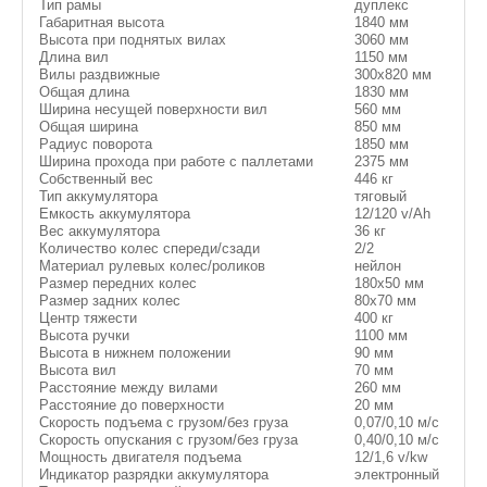
Тип рамы
дуплекс
Габаритная высота
1840 мм
Высота при поднятых вилах
3060 мм
Длина вил
1150 мм
Вилы раздвижные
300х820 мм
Общая длина
1830 мм
Ширина несущей поверхности вил
560 мм
Общая ширина
850 мм
Радиус поворота
1850 мм
Ширина прохода при работе с паллетами
2375 мм
Собственный вес
446 кг
Тип аккумулятора
тяговый
Емкость аккумулятора
12/120 v/Ah
Вес аккумулятора
36 кг
Количество колес спереди/сзади
2/2
Материал рулевых колес/роликов
нейлон
Размер передних колес
180х50 мм
Размер задних колес
80х70 мм
Центр тяжести
400 кг
Высота ручки
1100 мм
Высота в нижнем положении
90 мм
Высота вил
70 мм
Расстояние между вилами
260 мм
Расстояние до поверхности
20 мм
Скорость подъема с грузом/без груза
0,07/0,10 м/с
Скорость опускания с грузом/без груза
0,40/0,10 м/с
Мощность двигателя подъема
12/1,6 v/kw
Индикатор разрядки аккумулятора
электронный